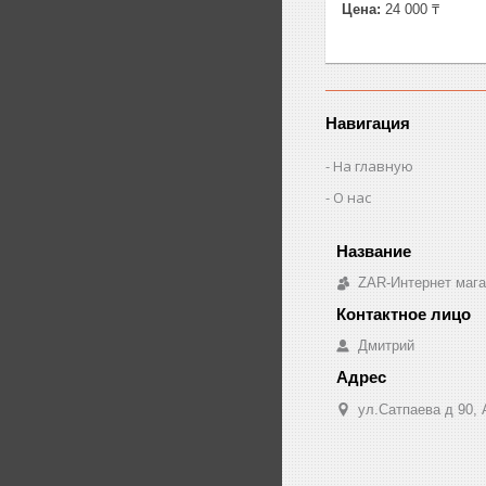
Цена:
24 000 ₸
Навигация
На главную
О нас
ZAR-Интернет мага
Дмитрий
ул.Сатпаева д 90,