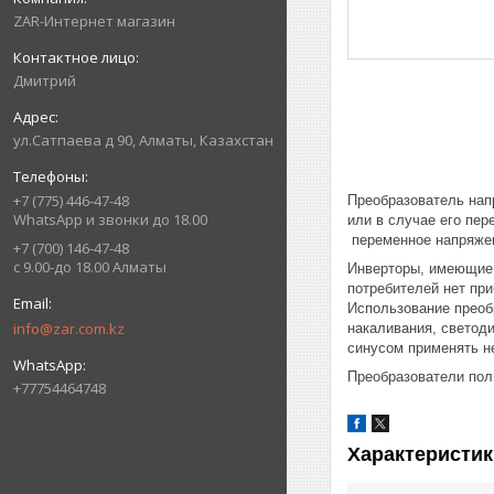
ZAR-Интернет магазин
Дмитрий
ул.Сатпаева д 90, Алматы, Казахстан
+7 (775) 446-47-48
Преобразователь нап
WhatsApp и звонки до 18.00
или в случае его пер
переменное напряжен
+7 (700) 146-47-48
с 9.00-до 18.00 Алматы
Инверторы, имеющие 
потребителей нет пр
Использование преоб
info@zar.com.kz
накаливания, светод
синусом применять н
Преобразователи пол
+77754464748
Характеристик