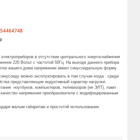
54464748
p
 электроприборов в отсутствии центрального энергоснабжения
енное 220 Вольт с частотой 50Гц. На выходе данного прибора
етке вашего дома напряжение имеет синусоидальную форму.
синусоиду можно эксплуатировать в том случае когда среди
йства представляющие индуктивный характер нагрузки.
ания ноутбуков, компьютеров, телевизоров (не ЭЛТ), ламп
х качество напряжения преобразователи с модифицированным
одаря малым габаритам и простотой использования.