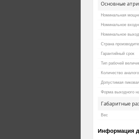
Основные атри
Номинальная мощн
Номинальное входн
Номинальное выход
Страна производит
Гарантийный срок
Тип рабочей велич
Количество аналог
Допустимая пикова
Форма выходного н
Габаритные ра
Вес
Информация д