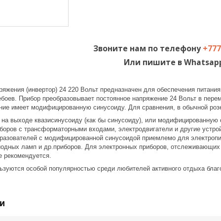
Звоните нам по телефону
+777
Или пишите в Whatsap
ряжения (инвертор) 24 220 Вольт предназначен для обеспечения питания
ебоев. Прибор преобразовывает постоянное напряжение 24 Вольт в перем
ие имеет модифицированную синусоиду. Для сравнения, в обычной роз
на выходе квазисинусоиду (как бы синусоиду), или модифицированную 
иборов с трансформаторными входами, электродвигатели и другие устро
разователей с модифицированной синусоидой приемлемо для электропит
иодных ламп и др.приборов. Для электронных приборов, отслеживающи
е рекомендуется.
ьзуются особой популярностью среди любителей активного отдыха благ
и