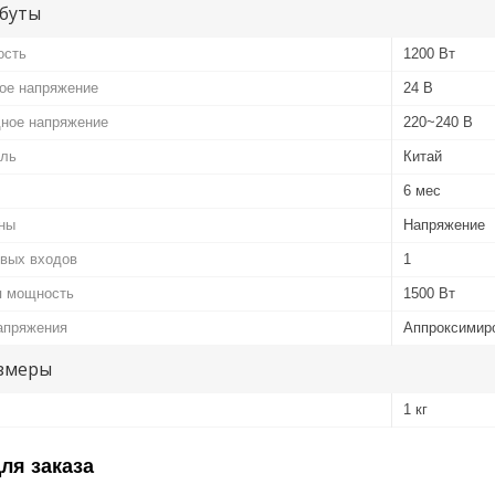
буты
ость
1200 Вт
ое напряжение
24 В
ное напряжение
220~240 В
ель
Китай
6 мес
ины
Напряжение
овых входов
1
я мощность
1500 Вт
апряжения
Аппроксимир
змеры
1 кг
ля заказа