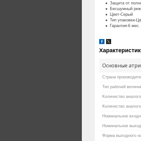
Защита от полн
Бесшумный реж
Цвет-Серый
Тип упаковки-Ц
Гарантия-6 мес.
Характеристик
Основные атри
Страна производит
Тип рабочей велич
Количество аналог
Количество аналог
Номинальное входн
Номинальное выход
Форма выходного н