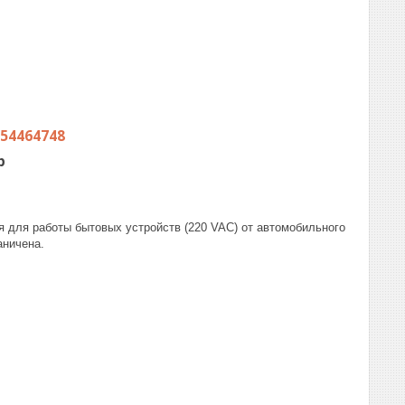
54464748
p
я для работы бытовых устройств (220 VAC) от автомобильного
аничена.