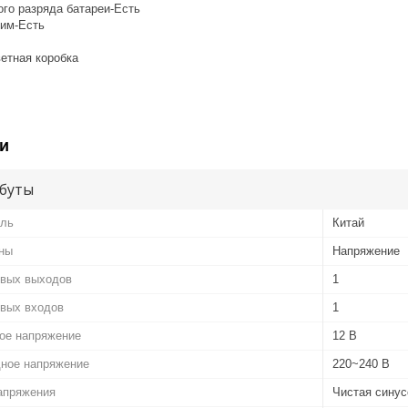
ого разряда батареи-Есть
им-Есть
ветная коробка
и
буты
ель
Китай
ины
Напряжение
овых выходов
1
овых входов
1
ое напряжение
12 В
ное напряжение
220~240 В
апряжения
Чистая сину