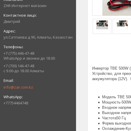
ZAR-Интернет магазин
Дмитрий
ул.Сатпаева д 90, Алматы, Казахстан
+7 (775) 446-47-48
WhatsApp и звонки до 18.00
+7 (700) 146-47-48
Инвертор TBE 500W (
с 9.00-до 18.00 Алматы
Устройство, для прео
аккумулятора (12V).
info@zar.com.kz
Модель TBE 500
Мощность-500
+77754464748
Входное напря
Выходное напр
Частота50 Гц
Форма выходног
Охлаждение-Кул