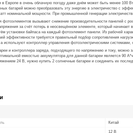
я в Европе в очень облачную погоду даже днём может быть менее 100 
ных батарей можно преобразовать эту энергию в электричество с эффе
атт номинальной мощности. При промышленной генерации электричества
я фотоэлементов вызывают снижение производительности панелей с ро
пряжения за счёт потерь в неосвещённом элементе, который начинает вы
тём установки байпаса на каждый фотоэлемент панели. Из рабочей хара
ей эффективности требуется правильный подбор сопротивления нагрузк
, а используют контроллер управления фотоэлектрическими системами
реи и контроллера заряда, подходящего по напряжению и току, можно з
птимальной емкостью аккумулятора для данной батареи является 90 А*
яжением 24 В, нужно купить 2 солнечные батареи и соединить их после
и
ель
Китай
12 В