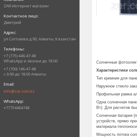
ZAR-Интернет магазин
Дмитрий
ул.Сатпаева д 90, Алматы, Казахстан
+7 (775) 446-47-48
WhatsApp и звонки до 18.00
Солнечные фотоэлект
+7 (700) 146-47-48
Характеристики сол
с 9.00-до 18.00 Алматы
Тип кремния для пан
Наружное стекло зак
info@zar.com.kz
Профильная рамка а
Одна солнечная панел
+77754464748
Вт). Для расчетов бы
Солнечная батарея (
устройств, прямо пр
материала-теплоноси
Мощность потока сол