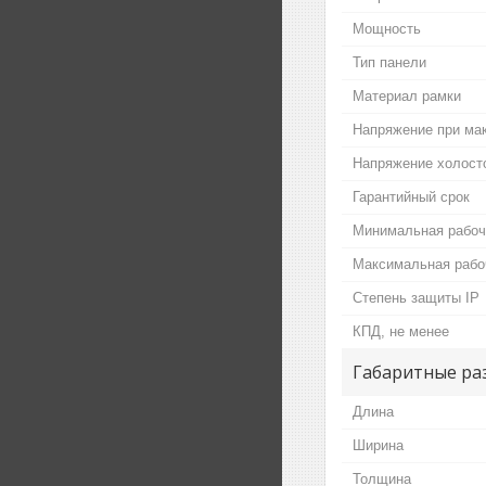
Мощность
Тип панели
Материал рамки
Напряжение при ма
Напряжение холост
Гарантийный срок
Минимальная рабоч
Максимальная рабо
Степень защиты IP
КПД, не менее
Габаритные ра
Длина
Ширина
Толщина