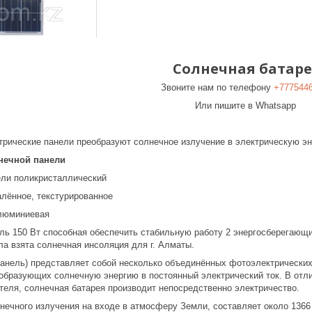
Солнечная батаре
Звоните нам по телефону
+777544
Или пишите в Whatsapp
рические панели преобразуют солнечное излучение в электрическую эн
нечной панели
ели поликристаллический
алённое, текстурированное
люминиевая
ь 150 Вт способная обеспечить стабильную работу 2 энергосберегающих
ла взята солнечная инсоляция для г. Алматы.
панель) представляет собой несколько объединённых фотоэлектрически
еобразующих солнечную энергию в постоянный электрический ток. В отл
теля, солнечная батарея производит непосредственно электричество.
нечного излучения на входе в атмосферу Земли, составляет около 1366 