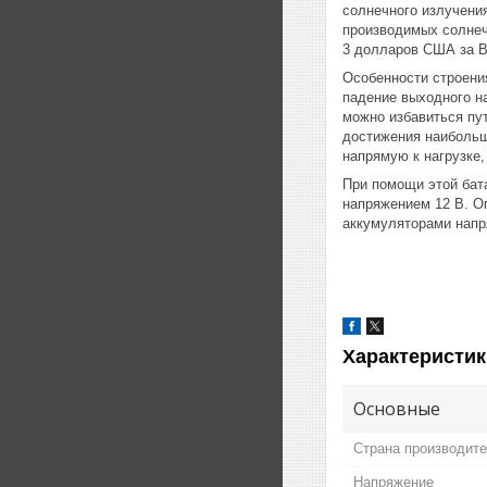
солнечного излучени
производимых солнеч
3 долларов США за В
Особенности строени
падение выходного на
можно избавиться пу
достижения наибольш
напрямую к нагрузке
При помощи этой бата
напряжением 12 В. О
аккумуляторами напр
Характеристик
Основные
Страна производит
Напряжение