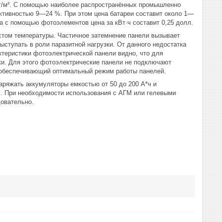
Вт/м². С помощью наиболее распространённых промышленно
ктивностью 9—24 %. При этом цена батареи составит около 1—
 с помощью фотоэлементов цена за кВт·ч составит 0,25 долл.
стом температуры. Частичное затемнение панели вызывает
ступать в роли паразитной нагрузки. От данного недостатка
ктеристики фотоэлектрической панели видно, что для
и. Для этого фотоэлектрические панели не подключают
, обеспечивающий оптимальный режим работы панелей.
аряжать аккумуляторы емкостью от 50 до 200 А*ч и
ч. При необходимости использования с АГМ или гелевыми
довательно.