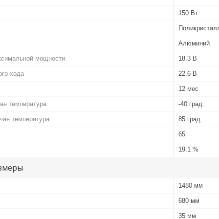
150 Вт
Поликристал
Алюминий
ксимальной мощности
18.3 В
ого хода
22.6 В
12 мес
ая температура
-40 град.
чая температура
85 град.
65
19.1 %
змеры
1480 мм
680 мм
35 мм