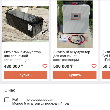
Литиевый аккумулятор
Литиевый аккумулятор
Лити
для солнечной
для солнечной
CALB
электростанции,
электростанции,
LiFe
51.2V(48В) 125Ah
51.2V(48В) 100Ah
тяго
480 000
500 000
50 
₸
₸
LiFePO4 (6.4кВт/ч)
LiFePO4 (5кВт/ч)
Купить
Купить
О нас
Рейтинг не сформирован
Менее 5 отзывов за последний год