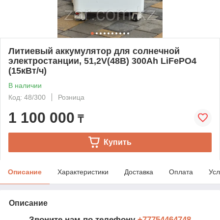
Литиевый аккумулятор для солнечной
электростанции, 51,2V(48В) 300Ah LiFePO4
(15кВт/ч)
В наличии
Код: 48/300
Розница
1 100 000
₸
Купить
Описание
Характеристики
Доставка
Оплата
Усл
Описание
Звоните нам по телефону
+77754464748