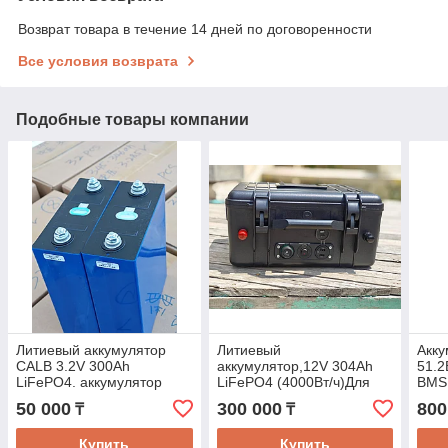
Возврат товара в течение 14 дней по договоренности
Все условия возврата
Подобные товары компании
Литиевый аккумулятор
Литиевый
Акку
CALB 3.2V 300Ah
аккумулятор,12V 304Ah
51.2
LiFePO4. аккумулятор
LiFePO4 (4000Вт/ч)Для
BMS 
тяговый
туризма, авто
Blue
50 000
300 000
800
₸
₸
холодильник, вебасто,
бала
лодочный мотор
Купить
Купить