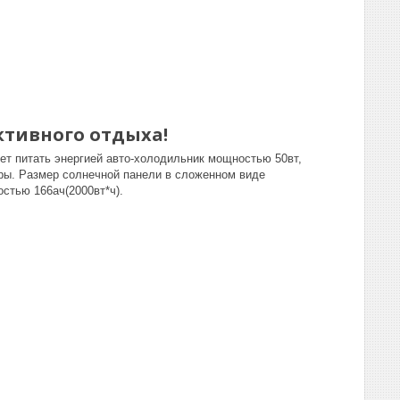
ктивного отдыха!
ет питать энергией авто-холодильник мощностью 50вт,
оры. Размер солнечной панели в сложенном виде
остью 166ач(2000вт*ч).