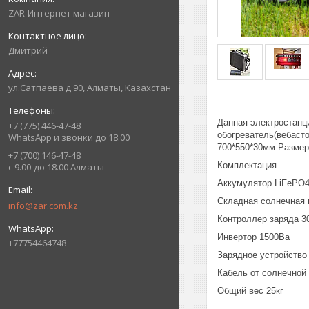
ZAR-Интернет магазин
Дмитрий
ул.Сатпаева д 90, Алматы, Казахстан
Данная электростанц
+7 (775) 446-47-48
обогреватель(вебасто
WhatsApp и звонки до 18.00
700*550*30мм.Размер
+7 (700) 146-47-48
Комплектация
с 9.00-до 18.00 Алматы
Аккумулятор LiFePO4
Складная солнечная 
info@zar.com.kz
Контроллер заряда 3
Инвертор 1500Ва
+77754464748
Зарядное устройство
Кабель от солнечной 
Общий вес 25кг