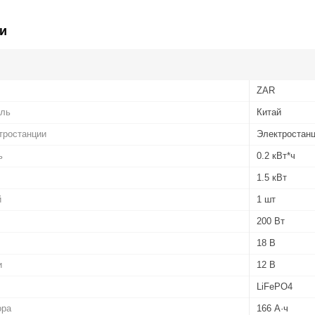
и
ZAR
ель
Китай
тростанции
Электростанц
ь
0.2 кВт*ч
1.5 кВт
й
1 шт
200 Вт
18 В
и
12 В
LiFePO4
ора
166 А·ч