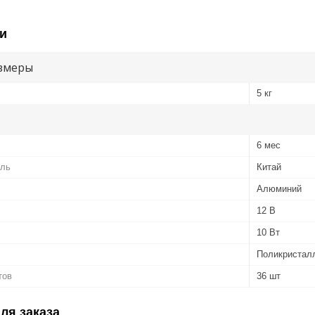
и
змеры
5 кг
6 мес
ель
Китай
Алюминий
12 В
10 Вт
Поликристал
тов
36 шт
ля заказа