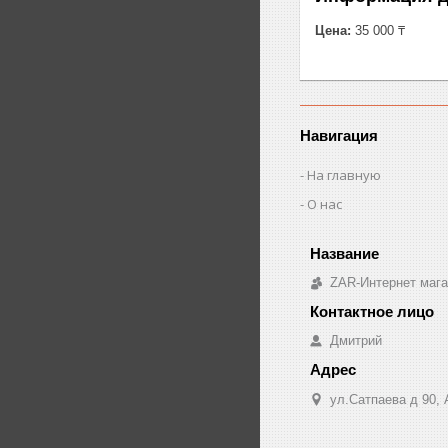
Цена:
35 000 ₸
Навигация
На главную
О нас
ZAR-Интернет мага
Дмитрий
ул.Сатпаева д 90,