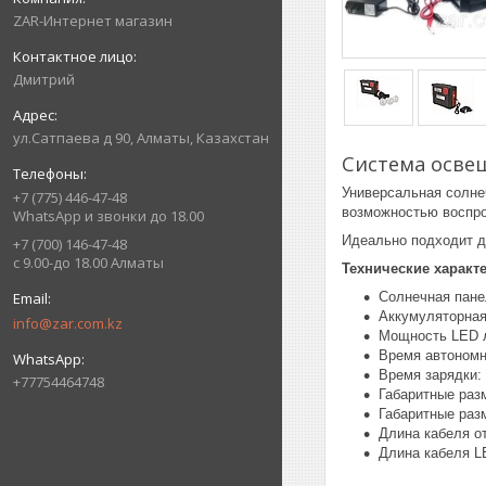
ZAR-Интернет магазин
Дмитрий
ул.Сатпаева д 90, Алматы, Казахстан
Система осве
Универсальная солне
+7 (775) 446-47-48
возможностью воспро
WhatsApp и звонки до 18.00
Идеально подходит д
+7 (700) 146-47-48
с 9.00-до 18.00 Алматы
Технические характ
Солнечная панел
Аккумуляторная
info@zar.com.kz
Мощность LED л
Время автономно
Время зарядки: 
+77754464748
Габаритные раз
Габаритные раз
Длина кабеля от
Длина кабеля LE