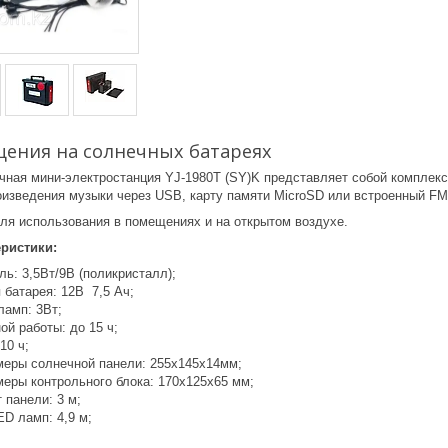
щения на солнечных батареях
чная мини-электростанция YJ-1980T (SY)K представляет собой комплекс
изведения музыки через USB, карту памяти MicroSD или встроенный FM
ля использования в помещениях и на открытом воздухе.
еристики:
ь: 3,5Вт/9В (поликристалл);
 батарея: 12В 7,5 Ач;
амп: 3Вт;
й работы: до 15 ч;
10 ч;
меры солнечной панели: 255x145x14мм;
меры контрольного блока: 170x125x65 мм;
 панели: 3 м;
D ламп: 4,9 м;